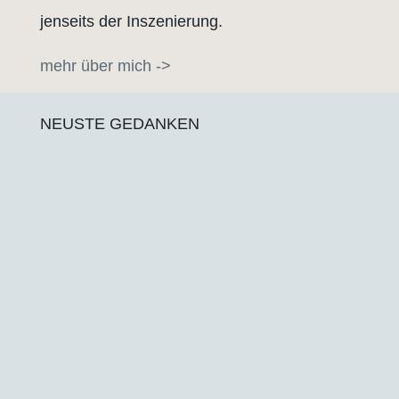
jenseits der Inszenierung.
mehr über mich ->
NEUSTE GEDANKEN
Meine beiden Trading-Ideen und was daraus
wurde Trade Nr. 1 Die Idee Nach einer
starken Abwärtsbewegung, die am 16.06. um
10:30 Uhr begann, erreichte der Markt gegen