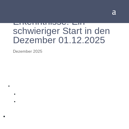
Alte Muster, klare
Erkenntnisse: Ein
schwieriger Start in den
Dezember 01.12.2025
Dezember 2025
Inhalt
Minus 500 Punkte und eine ehrliche Bestandsaufnahme
Bild(er) des Tages
Ein Tag mit alten Mustern
Alte Muster, klare Erkenntnisse: Ein schwieriger Start in den
Dezember 01.12.2025